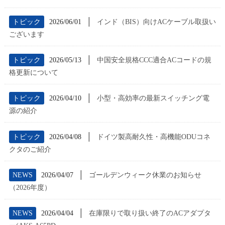
│
トピック
2026/06/01
インド（BIS）向けACケーブル取扱い
ございます
│
トピック
2026/05/13
中国安全規格CCC適合ACコードの規
格更新について
│
トピック
2026/04/10
小型・高効率の最新スイッチング電
源の紹介
│
トピック
2026/04/08
ドイツ製高耐久性・高機能ODUコネ
クタのご紹介
│
NEWS
2026/04/07
ゴールデンウィーク休業のお知らせ
（2026年度）
│
NEWS
2026/04/04
在庫限りで取り扱い終了のACアダプタ