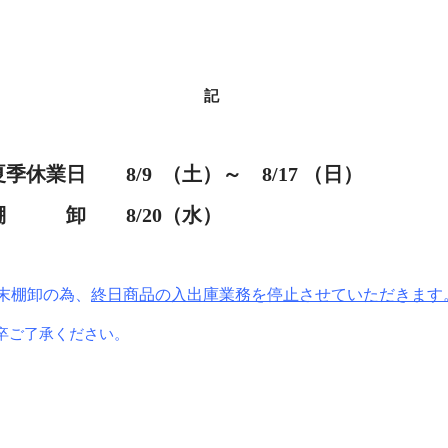
記
業日
8/9
（土）
～ 8/17 （日）
/20（水）
末棚卸の為、
終日商品の入出庫業務を停止させていただきます
ださい。