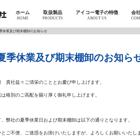
ホーム
取扱製品
アイコー電子の特徴
会
HOME
PRODUCTS
ABOUT US
COM
季休業及び期末棚卸のお知らせ
夏季休業及び期末棚卸のお知ら
啓 貴社益々ご清栄のこととお慶び申し上げます。
素は格別のご高配を賜り厚く御礼申し上げます。
て、弊社の夏季休業日および期末棚卸は以下の通りとなります。
かとご不便、ご迷惑をお掛けいたしますが、よろしくお願いいたし