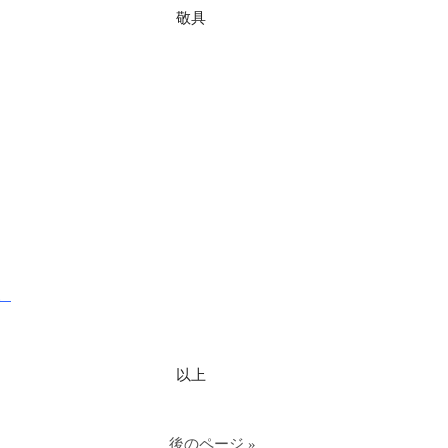
敬具
。
以上
後のページ »