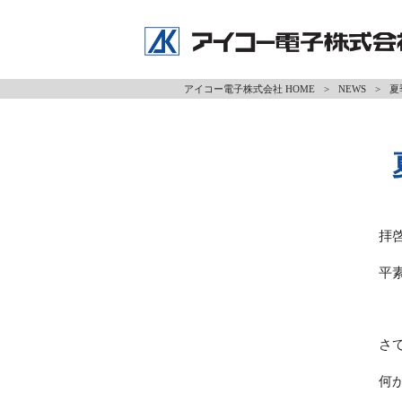
アイコー電子株式会社 HOME
>
NEWS
>
夏
拝
平
さ
何