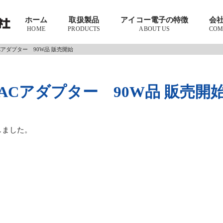
ホーム
取扱製品
アイコー電子の特徴
会
HOME
PRODUCTS
ABOUT US
COM
Cアダプター 90W品 販売開始
ACアダプター 90W品 販売開
しました。