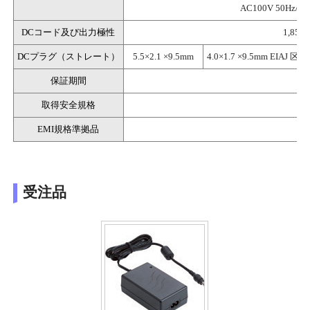
AC100V 50Hz
DCコード及び出力極性
1,85
DCプラグ（ストレート）
5.5×2.1 ×9.5mm
4.0×1.7 ×9.5mm EIAJ 区分
保証期間
納
取得安全規格
電
EMI規格準拠品
受注品