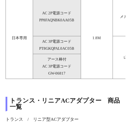
AC 2P電源コード
メガ
PP8FAQNBK0AA05B
日本専用
1.8M
AC 3P電源コード

PT8GKQPAL0AC05B
山
アース棒付
AC 3P電源コード
GW-06817
トランス・リニアACアダプター 商品
一覧
トランス　/　リニア型ACアダプター
