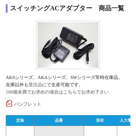
スイッチングACアダプター 商品一覧
AKSシリーズ、AKAシリーズ、SWシリーズ常時在庫品。
在庫以外も
受注品
にて生産可能です。
100個未満でお求めの場合はこちらでお求め下さい
パンフレット
定格
品番
形状 
入力電圧 (