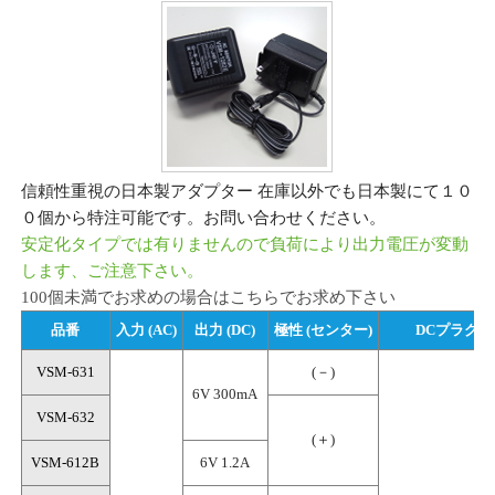
信頼性重視の日本製アダプター 在庫以外でも日本製にて１０
０個から特注可能です。お問い合わせください。
安定化タイプでは有りませんので負荷により出力電圧が変動
します、ご注意下さい。
100個未満でお求めの場合はこちらでお求め下さい
品番
入力 (AC)
出力 (DC)
極性 (センター)
DCプラグ
VSM-631
(－)
6V 300mA
VSM-632
(＋)
VSM-612B
6V 1.2A