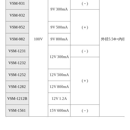
VSM-931
(－)
9V 300mA
VSM-932
VSM-952
9V 500mA
(＋)
VSM-982
100V
9V 800mA
外径5.5Φ×内径2.
VSM-1231
(－)
12V 300mA
VSM-1232
VSM-1252
12V 500mA
(＋)
VSM-1282
12V 800mA
VSM-1212B
12V 1.2A
VSM-1561
15V 600mA
(－)