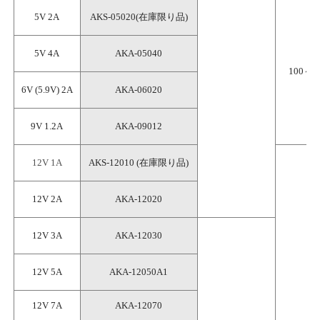
5V 2A
AKS-05020(在庫限り品)
5V 4A
AKA-05040
100～2
6V (5.9V) 2A
AKA-06020
9V 1.2A
AKA-09012
12V 1A
AKS-12010 (在庫限り品)
12V 2A
AKA-12020
12V 3A
AKA-12030
12V 5A
AKA-12050A1
12V 7A
AKA-12070