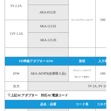
5V 2.2A 
AKA-0522E 
100～2
ウォールマウントタイプ
AKA-1212S 
12V 1.2A
AKA-1212E
PD準拠アダプター 65W 
形状
入力電圧 
デスクトップタイプ
65W
AKA-A65PD(在庫限り品)
100～2
*ACコード別売り
出力
5V 3A , 9V 3A , 
▽上記ACアダプター 対応AC電源コード
品名・品番
コード長
コネクタ