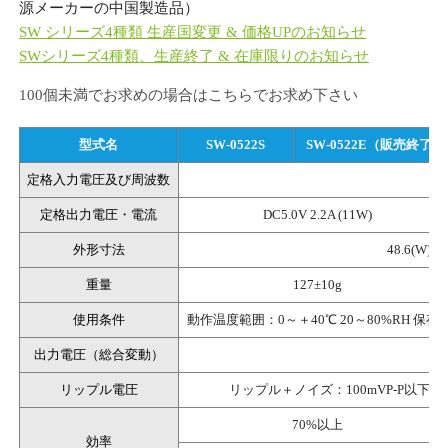
源メーカーの中国製造品）
SW シリーズ4種類 生産国変更 & 価格UPのお知らせ
SWシリーズ4種類、生産終了 & 在庫限りのお知らせ
100個未満でお求めの場合はこちらでお求め下さい
型式名
SW-0522S
SW-0522E
（販売終了）
定格入力電圧及び周波数
A
定格出力電圧・電流
DC5.0V 2.2A (11W)
外形寸法
48.6(W)×
重量
127±10g
使用条件
動作温度範囲：0～＋40℃ 20～80%RH 保存
出力電圧（総合変動）
リップル電圧
リップル＋ノイズ：100mVP-P以下（周波数
70%以上
効率