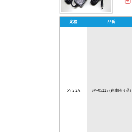
定格
品番
5V 2.2A
SW-0522S (在庫限り品)