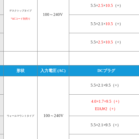
 5.5×
2.5
×
10.5
（+）
デスクトップタイプ
100～240V 
*ACコード別売り
 5.5×2.1×
10.5
（+）
 5.5×
2.5
×
10.5
（+）
形状
入力電圧 (AC) 
DCプラグ
5.5×2.1×9.5（+） 
4.0×1.7×9.5（+）
EIAJ#2（+）
100～240V
ウォールマウントタイプ
5.5×2.1×9.5（+） 