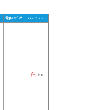
電解ｺﾝﾃﾞﾝｻｰ 
パンフレット
PDF