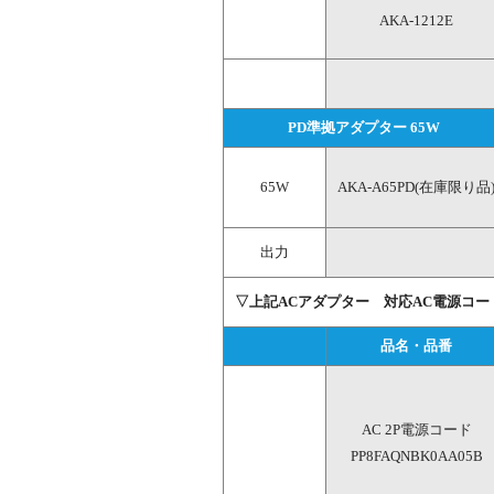
AKA-1212E
PD準拠アダプター 65W 
65W
AKA-A65PD(在庫限り品
出力
▽上記ACアダプター 対応AC電源コー
品名・品番
AC 2P電源コード
PP8FAQNBK0AA05B