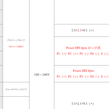
5.5×
2.5
×9.5（+）
デスクトップタイプ
*ACコード別売り
Power DIN 4pin ロック式

P1（+）P2（+）P3（-）P4（-）S（-
Power DIN 4pin

100～240V
P1（+）P2（+）P3（-）P4（-）S（-
ウォールマウントタイプ
5.5×2.1×9.5（+）