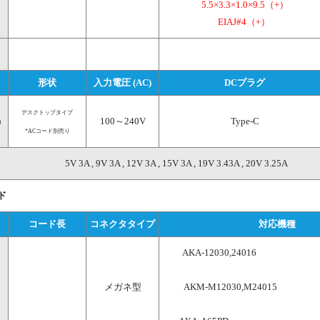
5.5×3.3×1.0×9.5（+）
EIAJ#4（+） 
形状
入力電圧 (AC)
DCプラグ
デスクトップタイプ
)
100～240V
Type-C
*ACコード別売り
5V 3A , 9V 3A , 12V 3A , 15V 3A , 19V 3.43A , 20V 3.25A
ド
コード長
コネクタタイプ
対応機種
AKA-12030,24016　　　  　
メガネ型
AKM-M12030,M24015     　