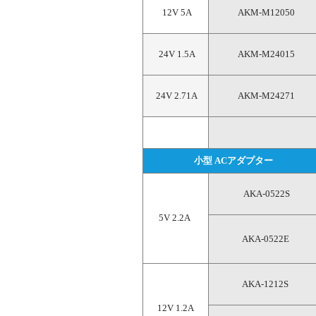
 12V 5A
AKM-M12050
 24V 1.5A
AKM-M24015
 24V 2.71A
AKM-M24271
小型 ACアダプター
AKA-0522S
5V 2.2A 
AKA-0522E 
AKA-1212S 
12V 1.2A