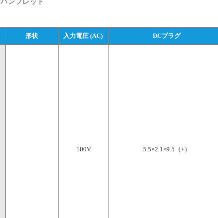
パンフレット
形状 
入力電圧 (AC) 
DCプラグ
100V
5.5×2.1×9.5（+）