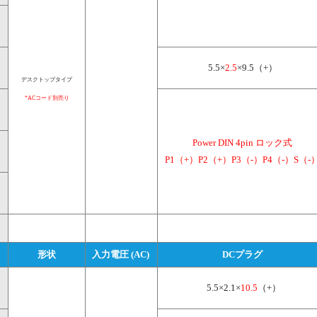
5.5×
2.5
×9.5（+）
デスクトップタイプ
*ACコード別売り
Power DIN 4pin ロック式

P1（+）P2（+）P3（-）P4（-）S（-
形状
入力電圧 (AC) 
DCプラグ
 5.5×2.1×
10.5
（+）