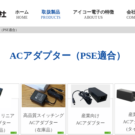
ホーム
取扱製品
アイコー電子の特徴
会
HOME
PRODUCTS
ABOUT US
COM
（PSE適合）
ACアダプター（PSE適合）
産
高品質スイッチング
産業向け
・リニア
AC
ACアダプター
ACアダプター
プター
(タ
（在庫品）
品）